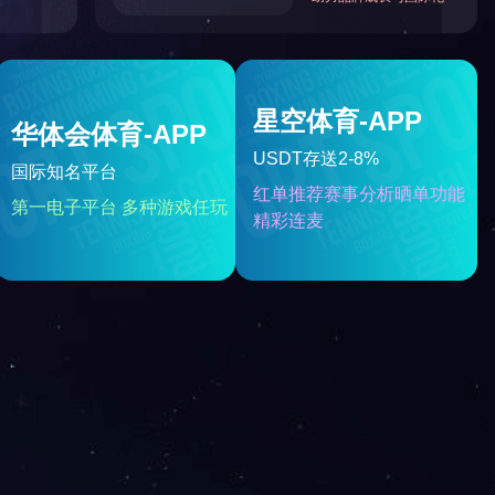
电话
来衡量水质。
微信扫一扫
星空官方站网站登录入口-星空online(中国)
扫一扫
更多精彩