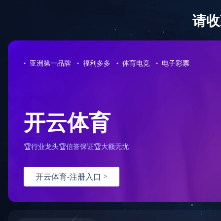
欢迎来到
星空官方站网站登录入口-星空online(中国) 网站
！
网站首页
关于我们
产品中